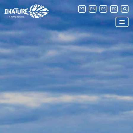
PT
EN
ES
FR