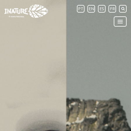
PT
EN
ES
FR