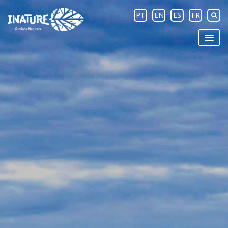
PT
EN
ES
FR